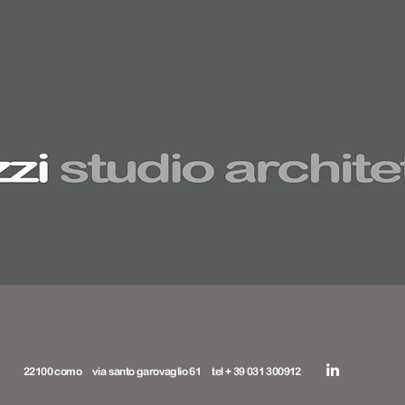
22100 como via santo garovaglio 61 tel + 39 031 300912